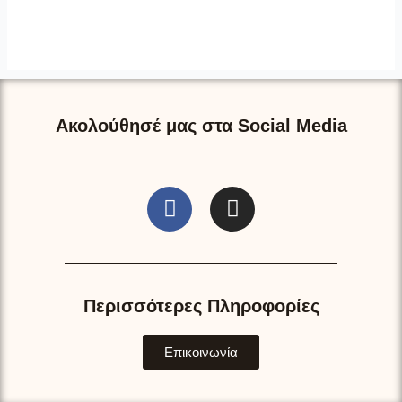
Ακολούθησέ μας στα Social Media
F
I
a
n
c
s
e
t
b
a
o
g
Περισσότερες Πληροφορίες
o
r
k
a
Επικοινωνία
m