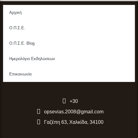
Αρχική
Ο.Π.Σ.Ε.
Ο.Π.Σ.Ε. Blog
Ημερολόγιο Εκδηλώσεων
Επικοινωνία
+30
opsevias.2008@gmail.com
Γαζέπη 63, Χαλκίδα, 34100