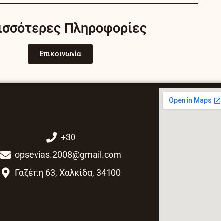
e
t
b
a
ισσότερες Πληροφορίες
o
g
o
r
k
a
Επικοινωνία
m
+30
opsevias.2008@gmail.com
Γαζέπη 63, Χαλκίδα, 34100