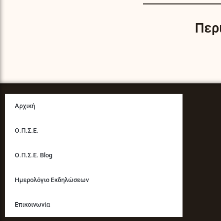
Περ
Αρχική
Ο.Π.Σ.Ε.
Ο.Π.Σ.Ε. Blog
Ημερολόγιο Εκδηλώσεων
Επικοινωνία