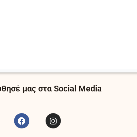
θησέ μας στα Social Media
F
I
a
n
c
s