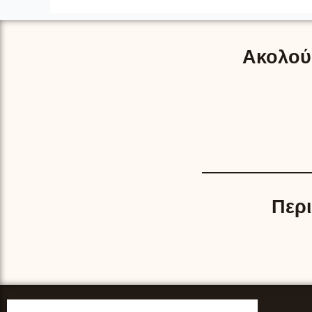
Ακολούθ
Περ