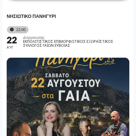
Skip
to
ΝΗΣΙΩΤΙΚΟ ΠΑΝΗΓΥΡΙ
content
22:00
22
Διοργανωτης
ΕΚΠΟΛΙΤΙΣΤΙΚΟΣ ΕΠΙΜΟΡΦΩΤΙΚΟΣ ΕΞΩΡΑΪΣΤΙΚΟΣ
ΣΥΛΛΟΓΟΣ ΓΑΪΩΝ ΕΥΒΟΙΑΣ
ΑΎΓ