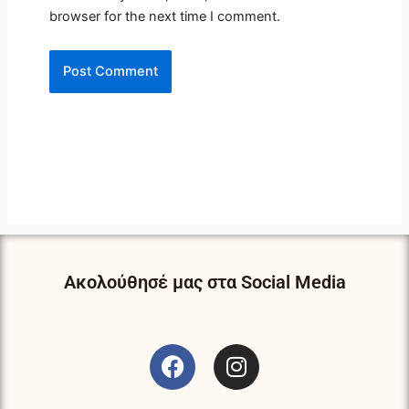
browser for the next time I comment.
Ακολούθησέ μας στα Social Media
F
I
a
n
c
s