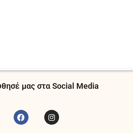
θησέ μας στα Social Media
F
I
a
n
c
s