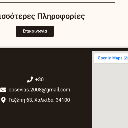
e
t
b
a
ισσότερες Πληροφορίες
o
g
o
r
k
a
Επικοινωνία
m
+30
opsevias.2008@gmail.com
Γαζέπη 63, Χαλκίδα, 34100