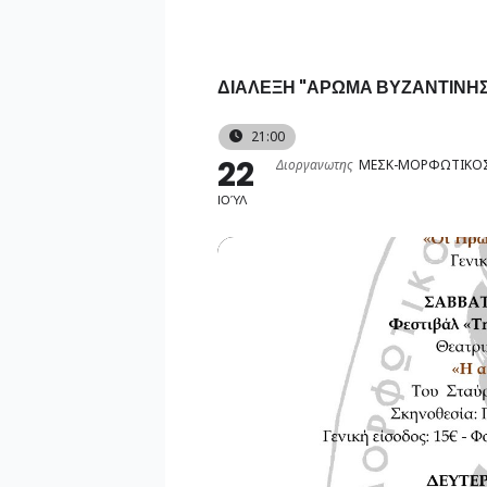
Skip
to
content
ΔΙΑΛΕΞΗ "ΑΡΩΜΑ ΒΥΖΑΝΤΙΝΗΣ
21:00
22
Διοργανωτης
ΜΕΣΚ-ΜΟΡΦΩΤΙΚΟΣ
ΙΟΎΛ