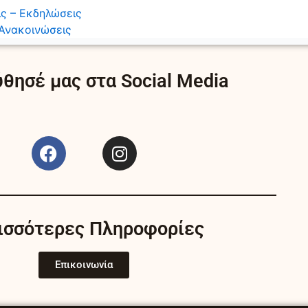
ς – Εκδηλώσεις
Ανακοινώσεις
θησέ μας στα Social Media
F
I
a
n
c
s
e
t
b
a
ισσότερες Πληροφορίες
o
g
o
r
k
a
Επικοινωνία
m