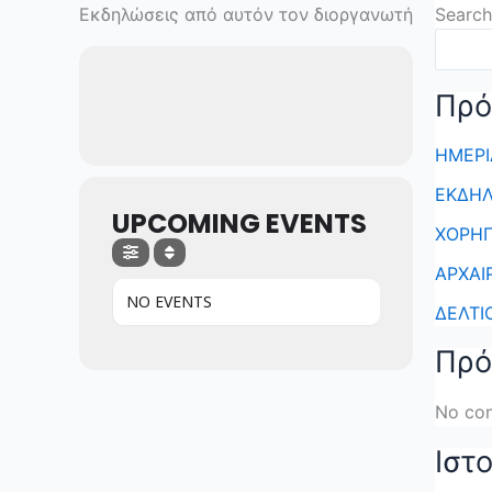
Skip
Εκδηλώσεις από αυτόν τον διοργανωτή
Search
to
content
Πρό
ΗΜΕΡΙ
ΕΚΔΗΛ
UPCOMING EVENTS
ΧΟΡΗΓ
ΑΡΧΑΙ
NO EVENTS
ΔΕΛΤΙ
Πρό
No co
Ιστ