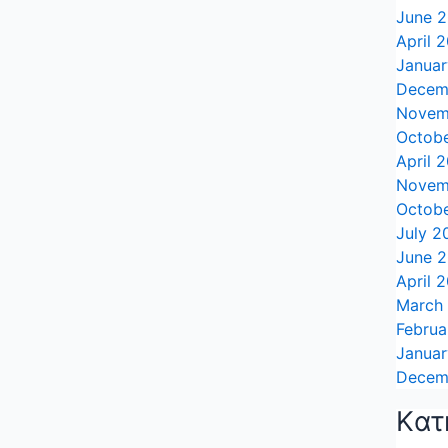
June 
April 
Janua
Decem
Novem
Octob
April 
Novem
Octob
July 2
June 
April 
March
Februa
Janua
Decem
Kατ