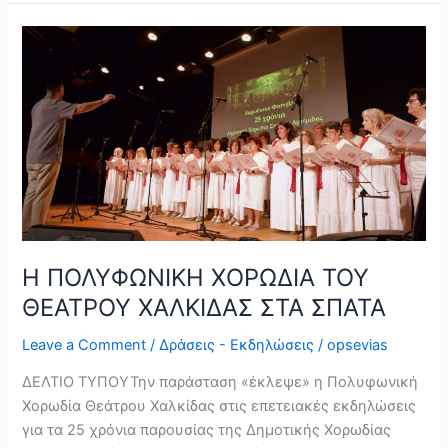
Η
ΠΟΛΥΦΩΝΙΚΗ
ΧΟΡΩΔΙΑ
ΤΟΥ
ΘΕΑΤΡΟΥ
ΧΑΛΚΙΔΑΣ
ΣΤΑ
ΣΠΑΤΑ
Η ΠΟΛΥΦΩΝΙΚΗ ΧΟΡΩΔΙΑ ΤΟΥ
ΘΕΑΤΡΟΥ ΧΑΛΚΙΔΑΣ ΣΤΑ ΣΠΑΤΑ
Leave a Comment
/
Δράσεις - Εκδηλώσεις
/
opsevias
ΔΕΛΤΙΟ ΤΥΠΟΥΤην παράσταση «έκλεψε» η Πολυφωνική
Χορωδία Θεάτρου Χαλκίδας στις επετειακές εκδηλώσεις
για τα 25 χρόνια παρουσίας της Δημοτικής Χορωδίας