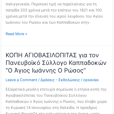
παλιγγενεσία. Περιποιεί τιμή να παρελαύνεις για τη
πατρίδα 203 χρόνια μετά την επέτειο του 1821 και 100
χρόνια μετά την έλευση του ιερού λειψάνου του Αγίου
Ιωάννου του Ρώσου και των Καππαδοκών στην
Read More »
ΚΟΠΗ ΑΓΙΟΒΑΣΙΛΟΠΙΤΑΣ για τον
ΚΟΠΗ
ΑΓΙΟΒΑΣΙΛΟΠΙΤΑΣ
Πανευβοϊκό Σύλλογο Καππαδοκών
για
“Ο Άγιος Ιωάννης Ο Ρώσος”
τον
Πανευβοϊκό
Leave a Comment
/
Δράσεις - Εκδηλώσεις
/
opsevias
Σύλλογο
Εξαιρετικά μεγάλη επιτυχία σημείωσε η ετήσια κοπή της
Καππαδοκών
Αγιοβασιλόπιτας του Πανευβοϊκού Συλλόγου
“Ο
Καππαδοκών ο Άγιος Ιωάννης ο Ρώσος, που έλαβε χώρα
Άγιος
τη Κυριακή 14 Ιανουαρίου στη Χαλκίδα. Η πρόεδρος
Ιωάννης
Κυριακή Βογιατζή στο καλωσόρισμα της έκανε μνεία