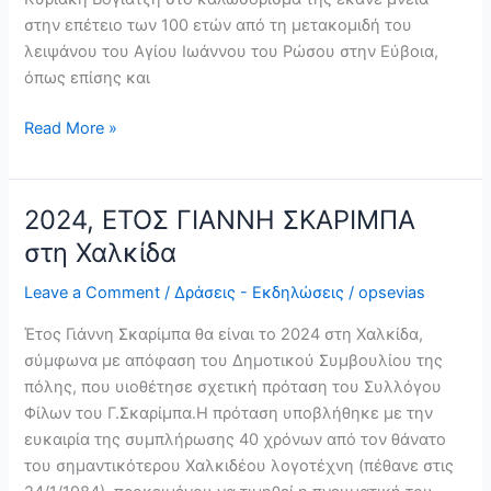
Ο
στην επέτειο των 100 ετών από τη μετακομιδή του
Ρώσος”
λειψάνου του Αγίου Ιωάννου του Ρώσου στην Εύβοια,
όπως επίσης και
Read More »
2024, ΕΤΟΣ ΓΙΑΝΝΗ ΣΚΑΡΙΜΠΑ
2024,
ΕΤΟΣ
στη Χαλκίδα
ΓΙΑΝΝΗ
Leave a Comment
/
Δράσεις - Εκδηλώσεις
/
opsevias
ΣΚΑΡΙΜΠΑ
στη
Έτος Γιάννη Σκαρίμπα θα είναι το 2024 στη Χαλκίδα,
Χαλκίδα
σύμφωνα με απόφαση του Δημοτικού Συμβουλίου της
πόλης, που υιοθέτησε σχετική πρόταση του Συλλόγου
Φίλων του Γ.Σκαρίμπα.Η πρόταση υποβλήθηκε με την
ευκαιρία της συμπλήρωσης 40 χρόνων από τον θάνατο
του σημαντικότερου Χαλκιδέου λογοτέχνη (πέθανε στις