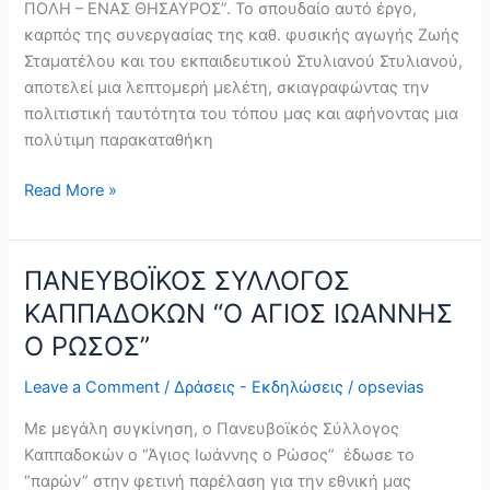
ΠΟΛΗ – ΕΝΑΣ ΘΗΣΑΥΡΟΣ”. Το σπουδαίο αυτό έργο,
καρπός της συνεργασίας της καθ. φυσικής αγωγής Ζωής
Σταματέλου και του εκπαιδευτικού Στυλιανού Στυλιανού,
αποτελεί μια λεπτομερή μελέτη, σκιαγραφώντας την
πολιτιστική ταυτότητα του τόπου μας και αφήνοντας μια
πολύτιμη παρακαταθήκη
Read More »
ΠΑΝΕΥΒΟΪΚΟΣ ΣΥΛΛΟΓΟΣ
ΠΑΝΕΥΒΟΪΚΟΣ
ΣΥΛΛΟΓΟΣ
ΚΑΠΠΑΔΟΚΩΝ “Ο ΑΓΙΟΣ ΙΩΑΝΝΗΣ
ΚΑΠΠΑΔΟΚΩΝ
Ο ΡΩΣΟΣ”
“Ο
ΑΓΙΟΣ
Leave a Comment
/
Δράσεις - Εκδηλώσεις
/
opsevias
ΙΩΑΝΝΗΣ
Με μεγάλη συγκίνηση, ο Πανευβοϊκός Σύλλογος
Ο
Καππαδοκών ο “Άγιος Ιωάννης ο Ρώσος” έδωσε το
ΡΩΣΟΣ”
“παρών” στην φετινή παρέλαση για την εθνική μας