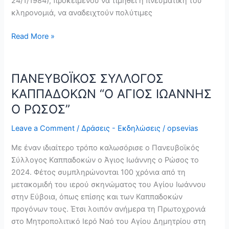
24/1/1984), προκειμένου να τιμηθεί η πνευματική του
κληρονομιά, να αναδειχτούν πολύτιμες
Read More »
ΠΑΝΕΥΒΟΪΚΟΣ ΣΥΛΛΟΓΟΣ
ΠΑΝΕΥΒΟΪΚΟΣ
ΣΥΛΛΟΓΟΣ
ΚΑΠΠΑΔΟΚΩΝ “Ο ΑΓΙΟΣ ΙΩΑΝΝΗΣ
ΚΑΠΠΑΔΟΚΩΝ
Ο ΡΩΣΟΣ”
“Ο
ΑΓΙΟΣ
Leave a Comment
/
Δράσεις - Εκδηλώσεις
/
opsevias
ΙΩΑΝΝΗΣ
Με έναν ιδιαίτερο τρόπο καλωσόρισε ο Πανευβοϊκός
Ο
Σύλλογος Καππαδοκών ο Άγιος Ιωάννης ο Ρώσος το
ΡΩΣΟΣ”
2024. Φέτος συμπληρώνονται 100 χρόνια από τη
μετακομιδή του ιερού σκηνώματος του Αγίου Ιωάννου
στην Εύβοια, όπως επίσης και των Καππαδοκών
προγόνων τους. Έτσι λοιπόν ανήμερα τη Πρωτοχρονιά
στο Μητροπολιτικό Ιερό Ναό του Αγίου Δημητρίου στη