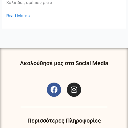
Χαλκίδα , αμέσως μετά
Read More »
Ακολούθησέ μας στα Social Media
F
I
a
n
c
s
e
t
b
a
o
g
Περισσότερες Πληροφορίες