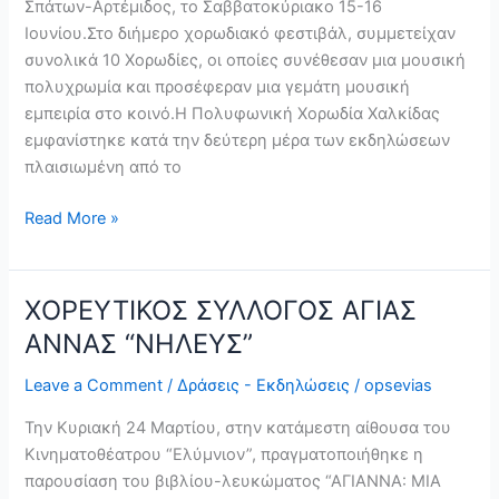
Σπάτων-Αρτέμιδος, το Σαββατοκύριακο 15-16
Ιουνίου.Στο διήμερο χορωδιακό φεστιβάλ, συμμετείχαν
συνολικά 10 Χορωδίες, οι οποίες συνέθεσαν μια μουσική
πολυχρωμία και προσέφεραν μια γεμάτη μουσική
εμπειρία στο κοινό.Η Πολυφωνική Χορωδία Χαλκίδας
εμφανίστηκε κατά την δεύτερη μέρα των εκδηλώσεων
πλαισιωμένη από το
Read More »
ΧΟΡΕΥΤΙΚΟΣ ΣΥΛΛΟΓΟΣ ΑΓΙΑΣ
ΧΟΡΕΥΤΙΚΟΣ
ΣΥΛΛΟΓΟΣ
ΑΝΝΑΣ “ΝΗΛΕΥΣ”
ΑΓΙΑΣ
Leave a Comment
/
Δράσεις - Εκδηλώσεις
/
opsevias
ΑΝΝΑΣ
“ΝΗΛΕΥΣ”
Την Κυριακή 24 Μαρτίου, στην κατάμεστη αίθουσα του
Κινηματοθέατρου “Ελύμνιον”, πραγματοποιήθηκε η
παρουσίαση του βιβλίου-λευκώματος “ΑΓΙΑΝΝΑ: ΜΙΑ