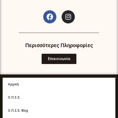
F
I
a
n
c
s
e
t
b
a
o
g
Περισσότερες Πληροφορίες
o
r
k
a
Επικοινωνία
m
Αρχική
Ο.Π.Σ.Ε.
Ο.Π.Σ.Ε. Blog