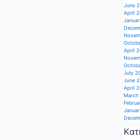
June 
April 
Janua
Decem
Novem
Octob
April 
Novem
Octob
July 2
June 
April 
March
Februa
Janua
Decem
Kατ