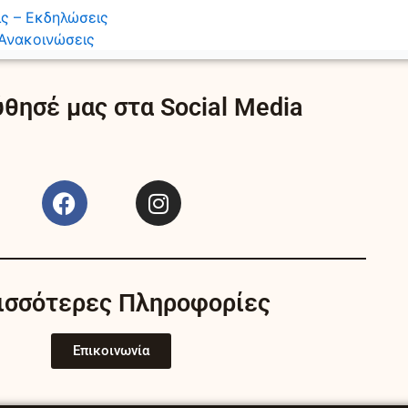
ς – Εκδηλώσεις
Ανακοινώσεις
θησέ μας στα Social Media
F
I
a
n
c
s
e
t
b
a
ισσότερες Πληροφορίες
o
g
o
r
k
a
Επικοινωνία
m