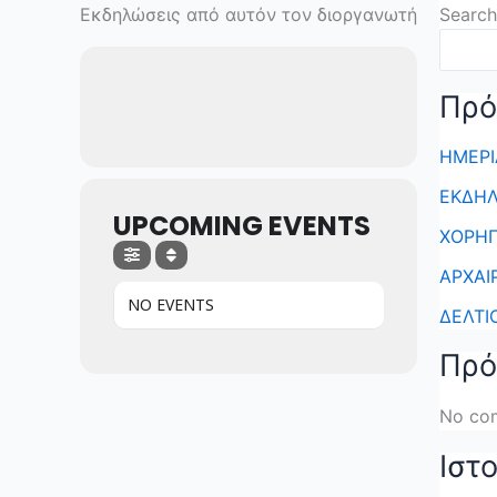
Skip
Εκδηλώσεις από αυτόν τον διοργανωτή
Search
to
content
Πρό
ΗΜΕΡΙ
ΕΚΔΗΛ
UPCOMING EVENTS
ΧΟΡΗΓ
ΑΡΧΑΙ
NO EVENTS
ΔΕΛΤΙ
Πρό
No co
Ιστ