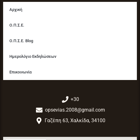
Αρχική
Ο.Π.Σ.Ε.
Ο.Π.Σ.Ε. Blog
Ημερολόγιο Εκδηλώσεων
Επικοινωνία
+30
opsevias.2008@gmail.com
Γαζέπη 63, Χαλκίδα, 34100