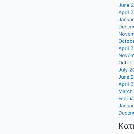
June 
April 
Janua
Decem
Novem
Octob
April 
Novem
Octob
July 2
June 
April 
March
Februa
Janua
Decem
Kατ