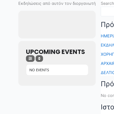
Skip
Εκδηλώσεις από αυτόν τον διοργανωτή
Search
to
content
Πρό
ΗΜΕΡΙ
ΕΚΔΗΛ
UPCOMING EVENTS
ΧΟΡΗΓ
ΑΡΧΑΙ
NO EVENTS
ΔΕΛΤΙ
Πρό
No co
Ιστ