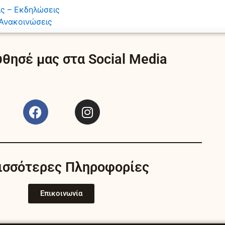
ς – Εκδηλώσεις
Ανακοινώσεις
θησέ μας στα Social Media
F
I
a
n
c
s
e
t
b
a
ισσότερες Πληροφορίες
o
g
o
r
k
a
Επικοινωνία
m