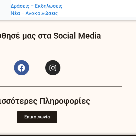
Δράσεις – Εκδηλώσεις
Νέα – Ανακοινώσεις
θησέ μας στα Social Media
F
I
a
n
c
s
e
t
b
a
ισσότερες Πληροφορίες
o
g
o
r
k
a
Επικοινωνία
m