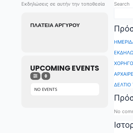
Skip
Εκδηλώσεις σε αυτήν την τοποθεσία
Search
to
content
ΠΛΑΤΕΙΑ ΑΡΓΥΡΟΥ
Πρό
ΗΜΕΡΙΔΑ
ΕΚΔΗΛΩ
ΧΟΡΗΓΟΙ
UPCOMING EVENTS
ΑΡΧΑΙΡΕ
ΔΕΛΤΙΟ
NO EVENTS
Πρόσ
No comm
Ιστο