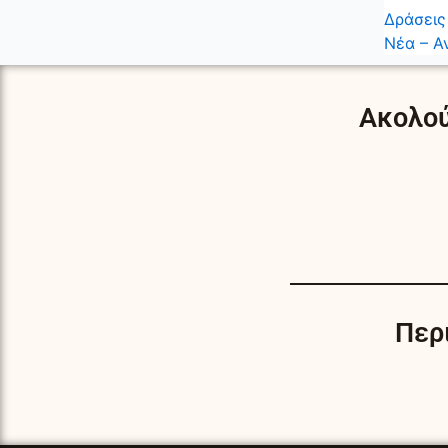
Δράσεις
Νέα – Α
Ακολού
Περ