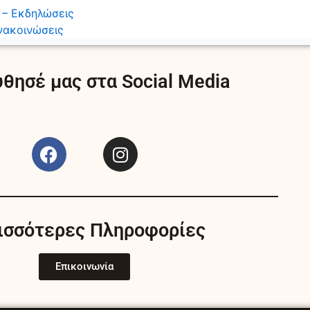
 – Εκδηλώσεις
νακοινώσεις
θησέ μας στα Social Media
F
I
a
n
c
s
e
t
b
a
ισσότερες Πληροφορίες
o
g
o
r
k
a
Επικοινωνία
m