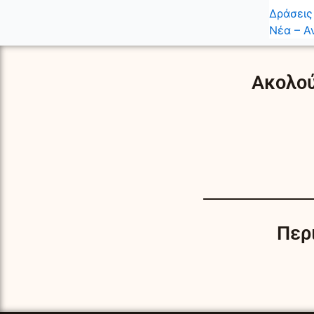
Δράσεις
Νέα – Α
Ακολού
Περ