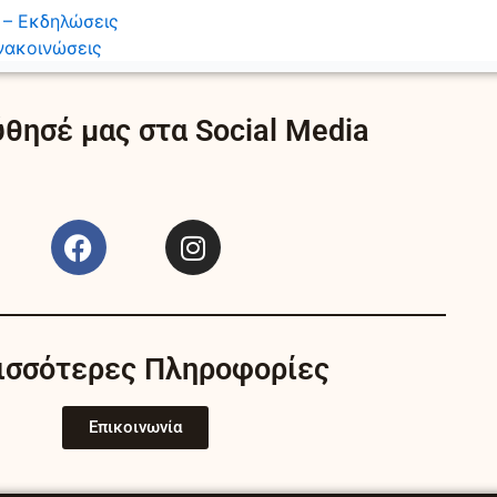
 – Εκδηλώσεις
νακοινώσεις
θησέ μας στα Social Media
F
I
a
n
c
s
e
t
b
a
ισσότερες Πληροφορίες
o
g
o
r
k
a
Επικοινωνία
m