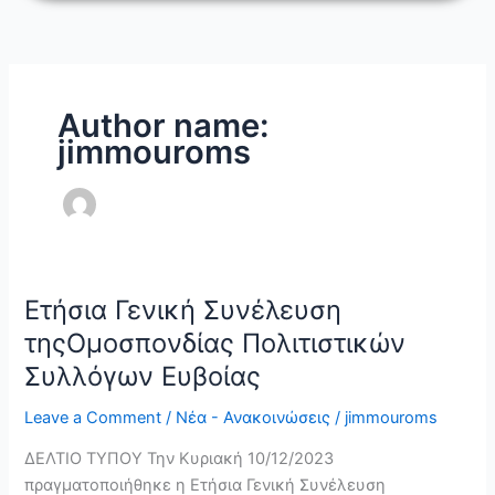
Skip
to
content
Author name:
jimmouroms
Ετήσια Γενική Συνέλευση
Ετήσια
Γενική
τηςΟμοσπονδίας Πολιτιστικών
Συνέλευση
Συλλόγων Ευβοίας
τηςΟμοσπονδίας
Πολιτιστικών
Leave a Comment
/
Νέα - Ανακοινώσεις
/
jimmouroms
Συλλόγων
ΔΕΛΤΙΟ ΤΥΠΟΥ Την Κυριακή 10/12/2023
Ευβοίας
πραγματοποιήθηκε η Ετήσια Γενική Συνέλευση