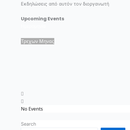
Skip
Εκδηλώσεις από αυτόν τον διοργανωτή
to
Upcoming Events
content
Ημερομηνία
Τρεχων Μηνας
No Events
Search