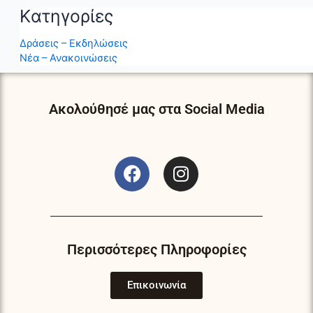
Kατηγορίες
Δράσεις – Εκδηλώσεις
Νέα – Ανακοινώσεις
Ακολούθησέ μας στα Social Media
F
I
a
n
c
s
e
t
b
a
o
g
Περισσότερες Πληροφορίες
o
r
k
a
Επικοινωνία
m