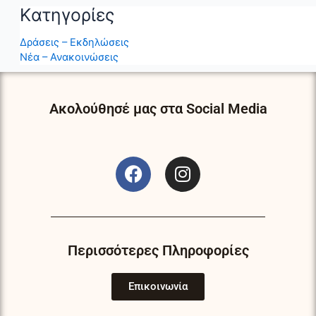
Kατηγορίες
Δράσεις – Εκδηλώσεις
Νέα – Ανακοινώσεις
Ακολούθησέ μας στα Social Media
F
I
a
n
c
s
e
t
b
a
o
g
Περισσότερες Πληροφορίες
o
r
k
a
Επικοινωνία
m