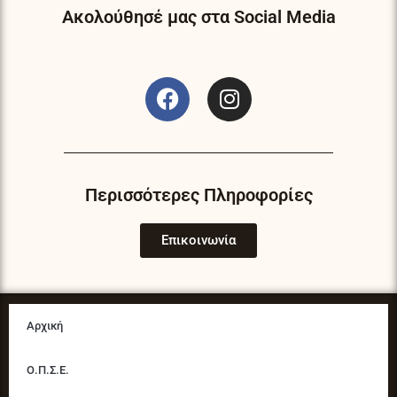
Ακολούθησέ μας στα Social Media
F
I
a
n
c
s
e
t
b
a
o
g
Περισσότερες Πληροφορίες
o
r
k
a
Επικοινωνία
m
Αρχική
Ο.Π.Σ.Ε.