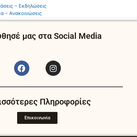
άσεις – Εκδηλώσεις
α – Ανακοινώσεις
θησέ μας στα Social Media
F
I
a
n
c
s
e
t
b
a
ισσότερες Πληροφορίες
o
g
o
r
k
a
Επικοινωνία
m