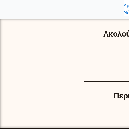
Δρ
Νέ
Ακολού
Περ