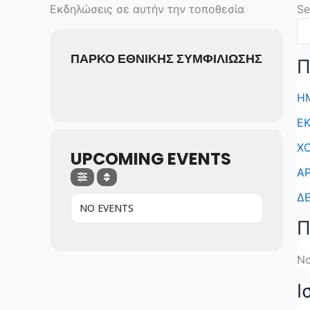
Skip
Εκδηλώσεις σε αυτήν την τοποθεσία
Se
to
content
ΠΑΡΚΟ ΕΘΝΙΚΗΣ ΣΥΜΦΙΛΙΩΣΗΣ
Π
ΗΜ
Ε
ΧΟ
UPCOMING EVENTS
ΑΡ
Δ
NO EVENTS
Π
No
Ι