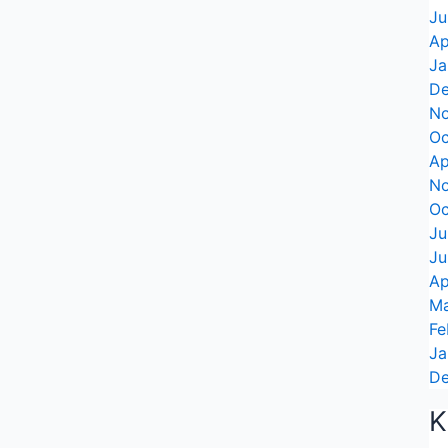
Ju
Ap
Ja
De
N
Oc
Ap
N
Oc
Ju
Ju
Ap
Ma
Fe
Ja
De
K