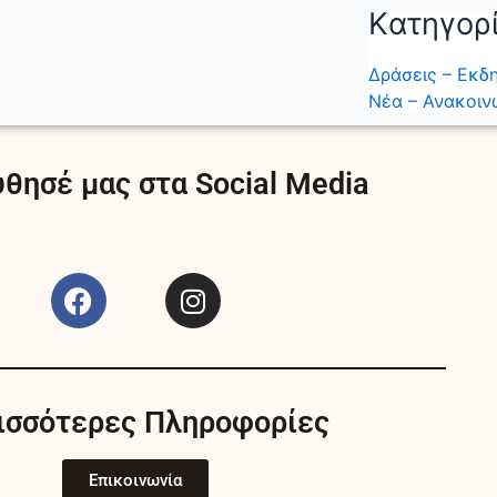
Kατηγορ
Δράσεις – Εκδ
Νέα – Ανακοιν
θησέ μας στα Social Media
F
I
a
n
c
s
e
t
b
a
ισσότερες Πληροφορίες
o
g
o
r
k
a
Επικοινωνία