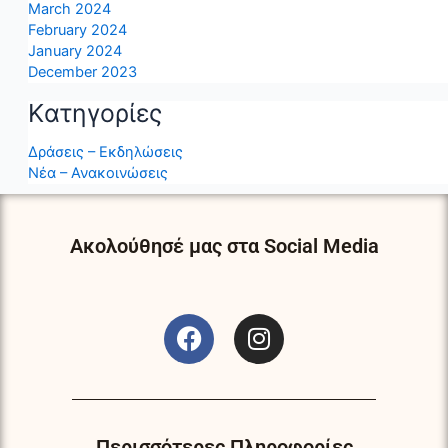
March 2024
February 2024
January 2024
December 2023
Kατηγορίες
Δράσεις – Εκδηλώσεις
Νέα – Ανακοινώσεις
Ακολούθησέ μας στα Social Media
F
I
a
n
c
s
e
t
b
a
Περισσότερες Πληροφορίες