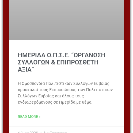
ΗΜΕΡΙΔΑ Ο.Π.Σ.Ε. “ΟΡΓΑΝΩΣΗ
ΣΥΛΛΟΓΩΝ & ΕΠΙΠΡΟΣΘΕΤΗ
ΑΞΙΑ”
Η Ομοσπονδία Πολιτιστικών Συλλόγων Ευβοίας
προσκαλεί τους Εκπροσώπους των Πολιτιστικών
Συλλόγων Ευβοίας και όλους τους
ενδιαφερόμενους σε Ημερίδα με θέμα:
READ MORE »
4 June 2026
No Comments