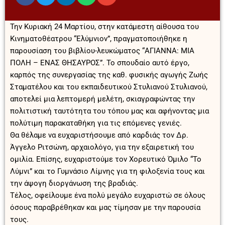
Την Κυριακή 24 Μαρτίου, στην κατάμεστη αίθουσα του
Κινηματοθέατρου “Ελύμνιον”, πραγματοποιήθηκε η
παρουσίαση του βιβλίου-λευκώματος “ΑΓΙΑΝΝΑ: ΜΙΑ
ΠΟΛΗ – ΕΝΑΣ ΘΗΣΑΥΡΟΣ”. Το σπουδαίο αυτό έργο,
καρπός της συνεργασίας της καθ. φυσικής αγωγής Ζωής
Σταματέλου και του εκπαιδευτικού Στυλιανού Στυλιανού,
αποτελεί μια λεπτομερή μελέτη, σκιαγραφώντας την
πολιτιστική ταυτότητα του τόπου μας και αφήνοντας μια
πολύτιμη παρακαταθήκη για τις επόμενες γενιές.
Θα θέλαμε να ευχαριστήσουμε από καρδιάς τον Δρ.
Άγγελο Ριτσώνη, αρχαιολόγο, για την εξαιρετική του
ομιλία. Επίσης, ευχαριστούμε τον Χορευτικό Όμιλο “Το
Λύμνι” και το Γυμνάσιο Λίμνης για τη φιλοξενία τους και
την άψογη διοργάνωση της βραδιάς.
Τέλος, οφείλουμε ένα πολύ μεγάλο ευχαριστώ σε όλους
όσους παραβρέθηκαν και μας τίμησαν με την παρουσία
τους.