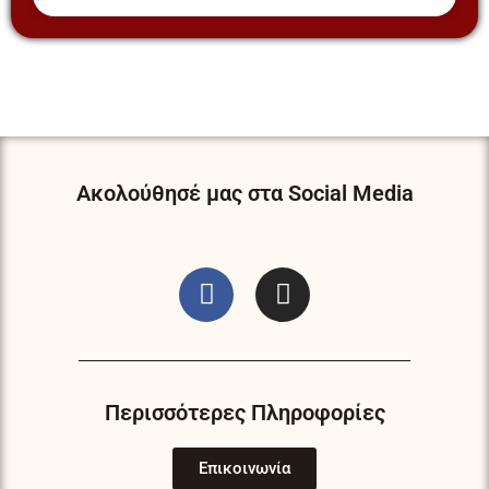
Ακολούθησέ μας στα Social Media
F
I
a
n
c
s
e
t
b
a
o
g
Περισσότερες Πληροφορίες
o
r
k
a
Επικοινωνία