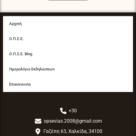
m
Αρχική
Ο.Π.Σ.Ε.
Ο.Π.Σ.Ε. Blog
Ημερολόγιο Εκδηλώσεων
Επικοινωνία
+30
opsevias.2008@gmail.com
Γαζέπη 63, Χαλκίδα, 34100