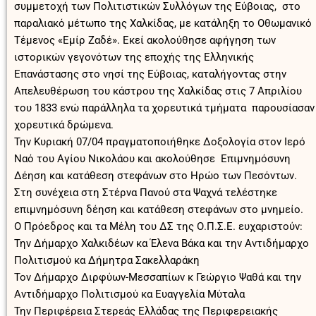
συμμετοχή των Πολιτιστικών Συλλόγων της Εύβοιας, στο
παραλιακό μέτωπο της Χαλκίδας, με κατάληξη το Οθωμανικό
Τέμενος «Εμίρ Ζαδέ». Εκεί ακολούθησε αφήγηση των
ιστορικών γεγονότων της εποχής της Ελληνικής
Επανάστασης στο νησί της Εύβοιας, καταλήγοντας στην
Απελευθέρωση του κάστρου της Χαλκίδας στις 7 Απριλίου
του 1833 ενώ παράλληλα τα χορευτικά τμήματα παρουσίασαν
χορευτικά δρώμενα.
Την Κυριακή 07/04 πραγματοποιήθηκε Δοξολογία στον Ιερό
Ναό του Αγίου Νικολάου και ακολούθησε Επιμνημόσυνη
Δέηση και κατάθεση στεφάνων στο Ηρώο των Πεσόντων.
Στη συνέχεια στη Στέρνα Πανού στα Ψαχνά τελέστηκε
επιμνημόσυνη δέηση και κατάθεση στεφάνων στο μνημείο.
Ο Πρόεδρος και τα Μέλη του ΔΣ της Ο.Π.Σ.Ε. ευχαριστούν:
Την Δήμαρχο Χαλκιδέων κα Έλενα Βάκα και την Αντιδήμαρχο
Πολιτισμού κα Δήμητρα Σακελλαράκη
Τον Δήμαρχο Διρφύων-Μεσσαπίων κ Γεώργιο Ψαθά και την
Αντιδήμαρχο Πολιτισμού κα Ευαγγελία Μύταλα
Την Περιφέρεια Στερεάς Ελλάδας της Περιφερειακής