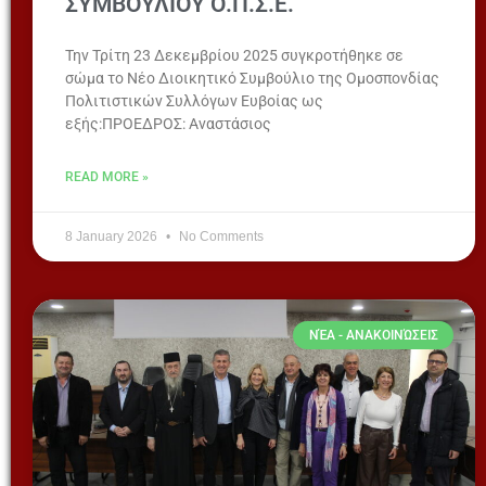
ΣΥΜΒΟΥΛΙΟΥ Ο.Π.Σ.Ε.
Την Τρίτη 23 Δεκεμβρίου 2025 συγκροτήθηκε σε
σώμα το Νέο Διοικητικό Συμβούλιο της Ομοσπονδίας
Πολιτιστικών Συλλόγων Ευβοίας ως
εξής:ΠΡΟΕΔΡΟΣ: Αναστάσιος
READ MORE »
8 January 2026
No Comments
ΝΈΑ - ΑΝΑΚΟΙΝΏΣΕΙΣ