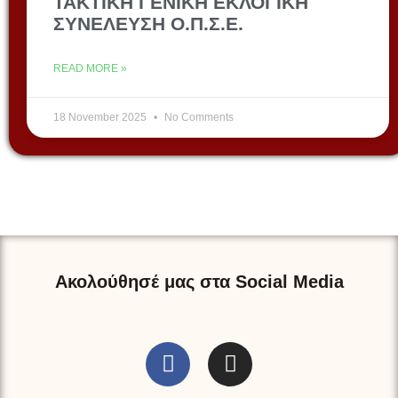
ΤΑΚΤΙΚΗ ΓΕΝΙΚΗ ΕΚΛΟΓΙΚΗ
ΣΥΝΕΛΕΥΣΗ Ο.Π.Σ.Ε.
READ MORE »
18 November 2025
No Comments
Ακολούθησέ μας στα Social Media
F
I
a
n
c
s